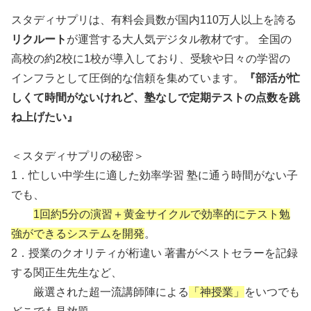
スタディサプリは、有料会員数が国内110万人以上を誇る
リクルート
が運営する大人気デジタル教材です。 全国の
高校の約2校に1校が導入しており、受験や日々の学習の
インフラとして圧倒的な信頼を集めています。
『部活が忙
しくて時間がないけれど、塾なしで定期テストの点数を跳
ね上げたい』
＜スタディサプリの秘密＞
1．忙しい中学生に適した効率学習 塾に通う時間がない子
でも、
1回約5分の演習＋黄金サイクルで効率的にテスト勉
強ができるシステムを開発
。
2．授業のクオリティが桁違い 著書がベストセラーを記録
する関正生先生など、
厳選された超一流講師陣による
「神授業」
をいつでも