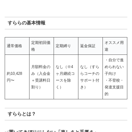
すららの基本情報
定期初回価
オススメ用
通常価格
定期縛り
返金保証
格
途
・自分で進
月額料金の
なし（※4
なし（すら
められない
約10,428
み（入会金
ヶ月継続コ
らコーチの
子向け
円〜
＋受講料日
ースを除
サポート付
・不登校・
割り）
く）
き）
発達支援目
的
すららとは？