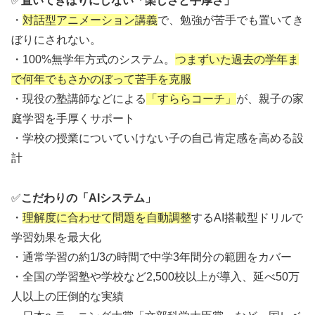
✅️
置いてきぼりにしない「楽しさと手厚さ」
・
対話型アニメーション講義
で、勉強が苦手でも置いてき
ぼりにされない。
・100%無学年方式のシステム。
つまずいた過去の学年ま
で何年でもさかのぼって苦手を克服
・現役の塾講師などによる
「すららコーチ」
が、親子の家
庭学習を手厚くサポート
・学校の授業についていけない子の自己肯定感を高める設
計
✅️
こだわりの「AIシステム」
・
理解度に合わせて問題を自動調整
するAI搭載型ドリルで
学習効果を最大化
・通常学習の約1/3の時間で中学3年間分の範囲をカバー
・全国の学習塾や学校など2,500校以上が導入、延べ50万
人以上の圧倒的な実績