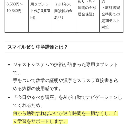
あり（約2
的
8,580円〜
用タブレッ
（※1年未
週間の全額
・教科書完
10,340円
ト代(10,978
満は解約金
返金保証）
全準拠での
円)
あり）
定期テスト
対策
スマイルゼミ 中学講座とは？
ジャストシステムの技術が詰まった専用タブレット
で、
手をついて数学の証明や漢字もスラスラ直接書き込
める抜群の使用感です。
「今日やるべき講座」をAIが自動でナビゲーションし
てくれるため、
何から勉強すればいいか迷う時間を一切なくし、自
立学習をサポートします。