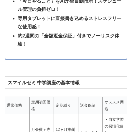
「今日やること」をAIが全自動指示！スケジュー
ル管理の負担ゼロ！
専用タブレットに直接書き込めるストレスフリー
な使用感！
約2週間の「全額返金保証」付きでノーリスク体
験！
スマイルゼミ 中学講座の基本情報
定期初回価
オススメ用
通常価格
定期縛り
返金保証
格
途
・自立学習
の習慣化目
月会費＋専
12ヶ月推奨