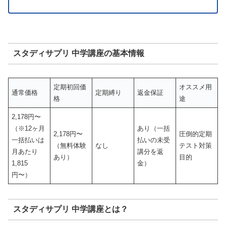
スタディサプリ 中学講座の基本情報
定期初回価
オススメ用
通常価格
定期縛り
返金保証
格
途
2,178円〜
（※12ヶ月
あり（一括
2,178円〜
圧倒的定期
一括払いは
払いの未受
（無料体験
なし
テスト対策
月あたり
講分を返
あり）
目的
1,815
金）
円〜）
スタディサプリ 中学講座とは？